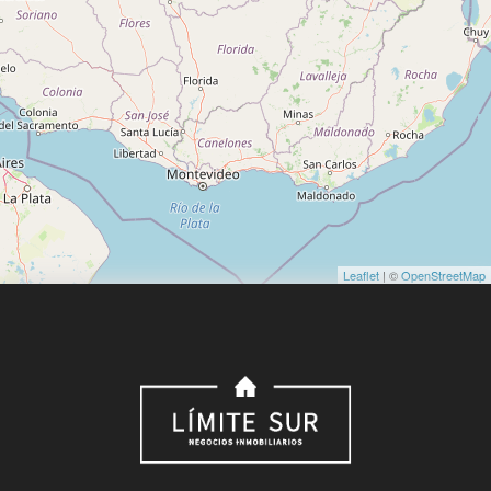
Leaflet
| ©
OpenStreetMap